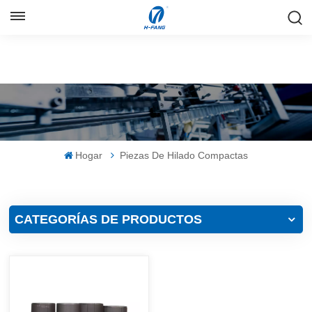
ESPAÑOL
English
Русский
Español
Hogar
Piezas De Hilado Compactas
中文
CATEGORÍAS DE PRODUCTOS