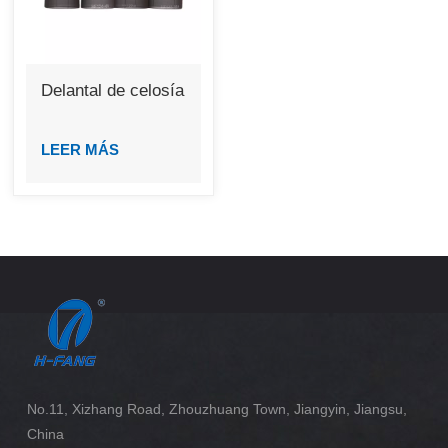
Delantal de celosía
LEER MÁS
No.11, Xizhang Road, Zhouzhuang Town, Jiangyin, Jiangsu,
China