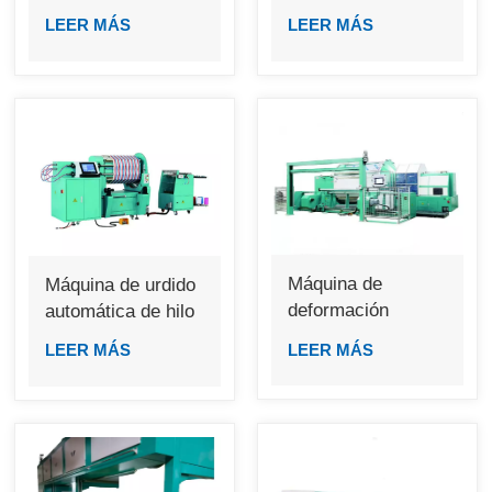
aire/chorro de
SGA598
LEER MÁS
LEER MÁS
agua/rascadores
Máquina de
Máquina de urdido
deformación
automática de hilo
automática de
simple GA193-600
LEER MÁS
LEER MÁS
muestras de alta
velocidad GA196