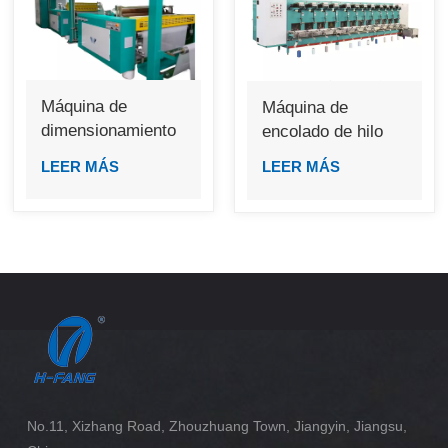
Máquina de
Máquina de
dimensionamiento
encolado de hilo
individual GA392
LEER MÁS
LEER MÁS
No.11, Xizhang Road, Zhouzhuang Town, Jiangyin, Jiangsu,