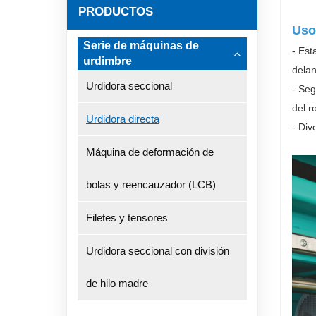
PRODUCTOS
Uso
Serie de máquinas de
- Est
urdimbre
delan
Urdidora seccional
- Seg
del r
Urdidora directa
- Div
Máquina de deformación de
bolas y reencauzador (LCB)
Filetes y tensores
Urdidora seccional con división
de hilo madre