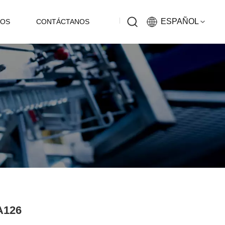
ESPAÑOL
EOS
CONTÁCTANOS
English
Русский
Español
中文
A126