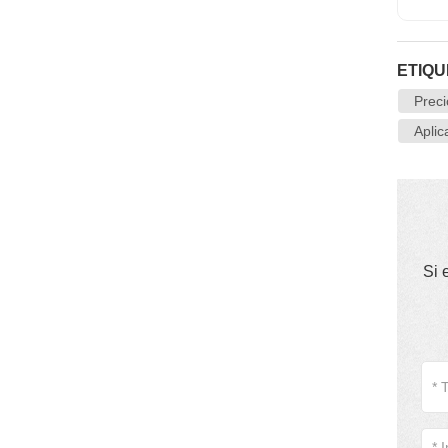
ETIQU
Preci
Aplic
Si 