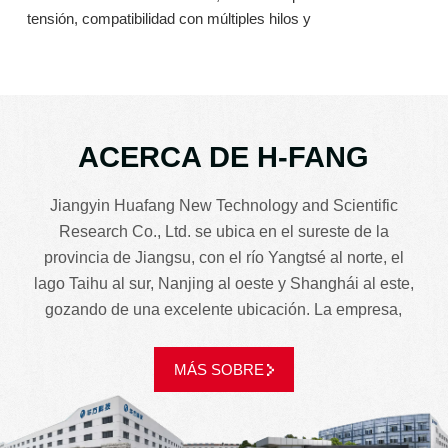
tensión, compatibilidad con múltiples hilos y
personalización, acortando los ciclos de I+D y
reduciendo los costos.
ACERCA DE H-FANG
Jiangyin Huafang New Technology and Scientific
Research Co., Ltd. se ubica en el sureste de la
provincia de Jiangsu, con el río Yangtsé al norte, el
lago Taihu al sur, Nanjing al oeste y Shanghái al este,
gozando de una excelente ubicación. La empresa,
fundada en 1995, ocupa una superficie de 72.400
metros cuadrados y cuenta con un capital de 400
MÁS SOBRE
millones de RMB. Integra I+D, fabricación, ventas y
servicio. Se dedica principalmente a maquinaria y
equipos textiles, como la serie compacta de hilado de