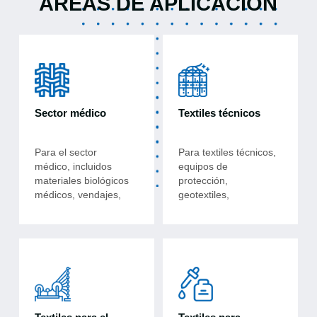
ÁREAS DE APLICACIÓN
Sector médico
Textiles técnicos
Para el sector
Para textiles técnicos,
médico, incluidos
equipos de
materiales biológicos
protección,
médicos, vendajes,
geotextiles,
suturas quirúrgicas y
materiales de
otros textiles médicos
filtración y más.
de alta gama.