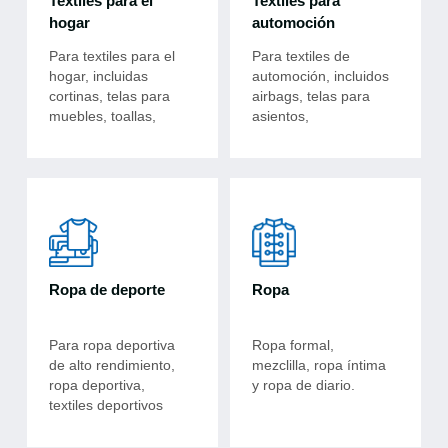
Textiles para el
Textiles para
hogar
automoción
Para textiles para el
Para textiles de
hogar, incluidas
automoción, incluidos
cortinas, telas para
airbags, telas para
muebles, toallas,
asientos,
textiles para
revestimientos de
colchones,
techo y más.
mosquiteros y más.
Ropa de deporte
Ropa
Para ropa deportiva
Ropa formal,
de alto rendimiento,
mezclilla, ropa íntima
ropa deportiva,
y ropa de diario.
textiles deportivos
funcionales y más.