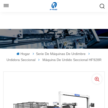
ESPAÑOL
English
Русский
Español
Hogar
Serie De Máquinas De Urdimbre
中文
Urdidora Seccional
Máquina De Urdido Seccional HF928R