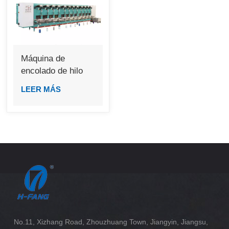
Máquina de
encolado de hilo
individual GA392
LEER MÁS
No.11, Xizhang Road, Zhouzhuang Town, Jiangyin, Jiangsu,