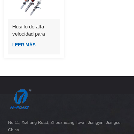
Husillo de alta
velocidad para
bastidor de anillos
LEER MÁS
No.11, Xizhang Road, Zhouzhuang Town, Jiangyin, Jiangsu,
China