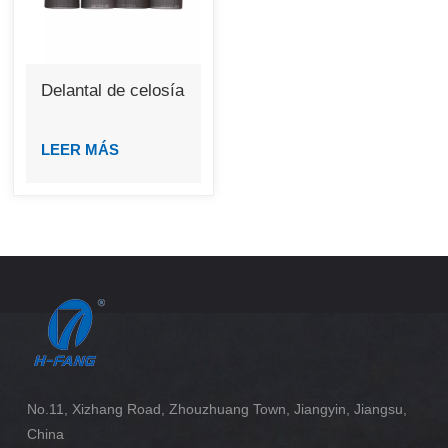
Delantal de celosía
LEER MÁS
No.11, Xizhang Road, Zhouzhuang Town, Jiangyin, Jiangsu,
China