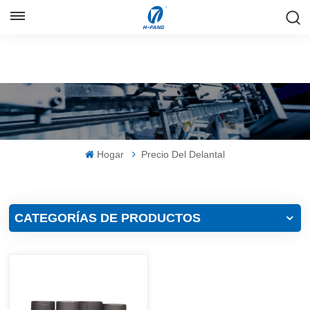
ESPAÑOL
English
Русский
Español
Hogar
Precio Del Delantal
中文
CATEGORÍAS DE PRODUCTOS