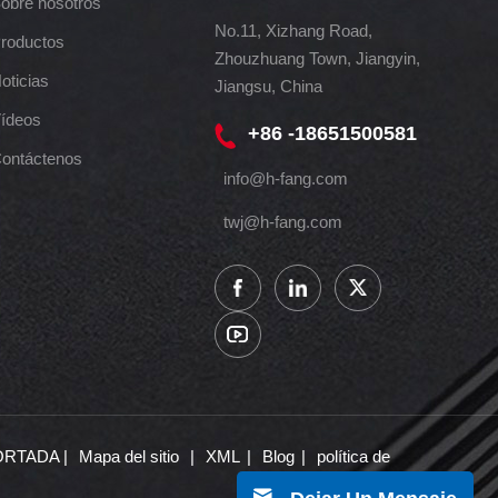
obre nosotros
No.11, Xizhang Road,
roductos
Zhouzhuang Town, Jiangyin,
oticias
Jiangsu, China
ídeos
+86 -18651500581
ontáctenos
info@h-fang.com
twj@h-fang.com
ORTADA |
Mapa del sitio
|
XML
|
Blog
|
política de