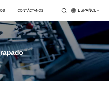
ESPAÑOL
EOS
CONTÁCTANOS
English
Русский
Grapado
Español
中文