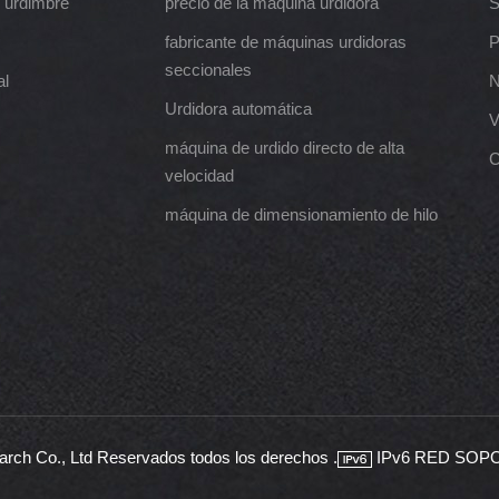
 urdimbre
precio de la máquina urdidora
S
fabricante de máquinas urdidoras
P
seccionales
al
N
Urdidora automática
V
máquina de urdido directo de alta
C
velocidad
máquina de dimensionamiento de hilo
rch Co., Ltd Reservados todos los derechos .
IPv6 RED SOP