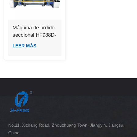
Máquina de urdido
seccional HF988D-
Plus
LEER MÁS
No.11, Xizhang Road, Zhouzhuang Town, Jiangyin, Jiangsu,
China