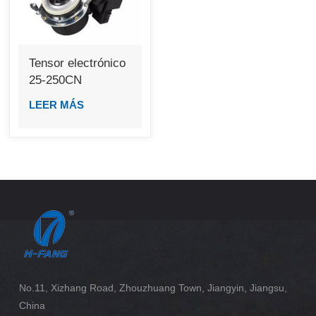
Tensor electrónico
25-250CN
LEER MÁS
No.11, Xizhang Road, Zhouzhuang Town, Jiangyin, Jiangsu,
China