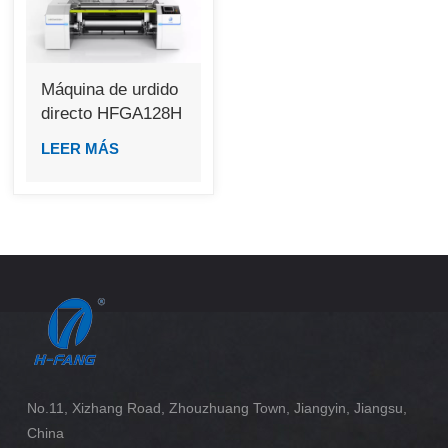
Máquina de urdido
directo HFGA128H
LEER MÁS
No.11, Xizhang Road, Zhouzhuang Town, Jiangyin, Jiangsu,
China