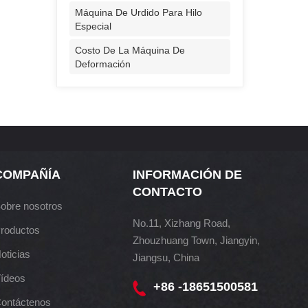
Máquina De Urdido Para Hilo
Especial
Costo De La Máquina De
Deformación
COMPAÑÍA
INFORMACIÓN DE
CONTACTO
obre nosotros
No.11, Xizhang Road,
roductos
Zhouzhuang Town, Jiangyin,
oticias
Jiangsu, China
ídeos
+86 -18651500581
ontáctenos