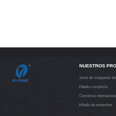
NUESTROS PR
Serie de máquinas de
Hilado compacto
Comercio internacion
Hilado de estambre