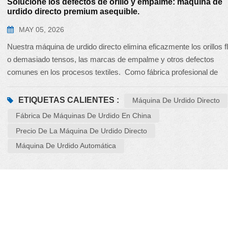
Solucione los defectos de orillo y empalme: máquina de
urdido directo premium asequible.
MAY 05, 2026
Nuestra máquina de urdido directo elimina eficazmente los orillos f
o demasiado tensos, las marcas de empalme y otros defectos
comunes en los procesos textiles. Como fábrica profesional de
maquinaria textil en China, ofrecemos máquinas de urdido textil de 
calidad a precios asequibles. Su tensión estable y su urdido precis
ETIQUETAS CALIENTES :
Máquina De Urdido Directo
resuelven los problemas de confección desde el origen, mejorand
Fábrica De Máquinas De Urdido En China
notablemente la calidad del tejido final. Rentable y fiable, elija nuest
Precio De La Máquina De Urdido Directo
máquina de urdido directo para modernizar su producción textil.
Máquina De Urdido Automática