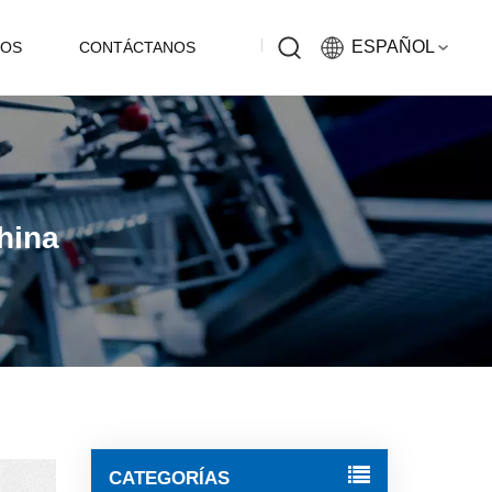
ESPAÑOL
EOS
CONTÁCTANOS
English
Русский
hina
Español
中文
CATEGORÍAS