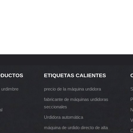
ODUCTOS
ETIQUETAS CALIENTES
 urdimbre
precio de la máquina urdidora
S
fabricante de máquinas urdidoras
P
seccionales
al
N
Urdidora automática
V
máquina de urdido directo de alta
C