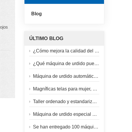
Blog
lojos
ÚLTIMO BLOG
alta
¿Cómo mejora la calidad del jacquard de seda la máquina de urdido seccional?
o
¿Qué máquina de urdido puede soportar la prueba del exigente procesamiento de hilos de fibra de vidrio?
o
ra
Máquina de urdido automático HFANG: camino a la fábrica de nuestro cliente.
Magníficas telas para mujer, elaboradas con una máquina de urdido fiable.
Taller ordenado y estandarizado del cliente
Máquina de urdido especial para seda de morera
Se han entregado 100 máquinas de hilar compactas.