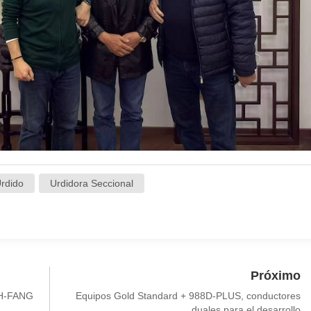
rdido
Urdidora Seccional
Próximo
a H-FANG
Equipos Gold Standard + 988D-PLUS, conductores
duales para el desarrollo